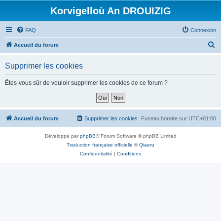
Korvigelloù An DROUIZIG
FAQ
Connexion
R
Accueil du forum
e
Supprimer les cookies
c
h
Êtes-vous sûr de vouloir supprimer les cookies de ce forum ?
e
r
c
Accueil du forum
Supprimer les cookies
Fuseau horaire sur
UTC+01:00
h
Développé par
phpBB
® Forum Software © phpBB Limited
e
Traduction française officielle
©
Qiaeru
r
Confidentialité
|
Conditions