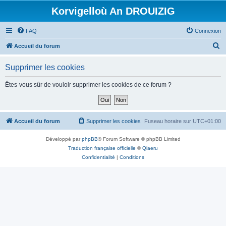
Korvigelloù An DROUIZIG
FAQ
Connexion
R
Accueil du forum
e
Supprimer les cookies
c
h
Êtes-vous sûr de vouloir supprimer les cookies de ce forum ?
e
r
c
Accueil du forum
Supprimer les cookies
Fuseau horaire sur
UTC+01:00
h
Développé par
phpBB
® Forum Software © phpBB Limited
e
Traduction française officielle
©
Qiaeru
r
Confidentialité
|
Conditions