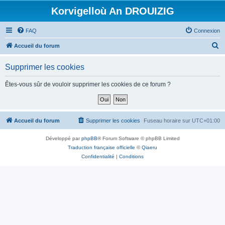
Korvigelloù An DROUIZIG
FAQ
Connexion
R
Accueil du forum
e
Supprimer les cookies
c
h
Êtes-vous sûr de vouloir supprimer les cookies de ce forum ?
e
r
c
Accueil du forum
Supprimer les cookies
Fuseau horaire sur
UTC+01:00
h
Développé par
phpBB
® Forum Software © phpBB Limited
e
Traduction française officielle
©
Qiaeru
r
Confidentialité
|
Conditions