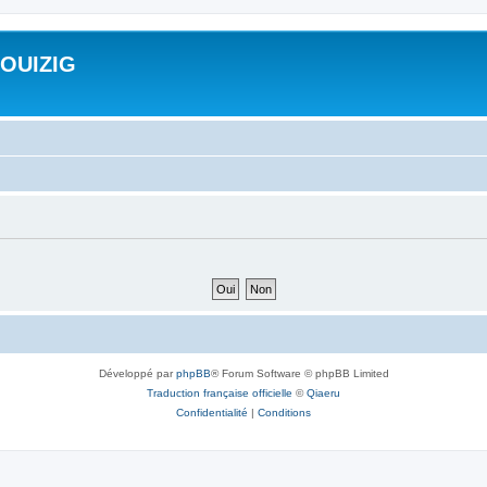
ROUIZIG
Développé par
phpBB
® Forum Software © phpBB Limited
Traduction française officielle
©
Qiaeru
Confidentialité
|
Conditions