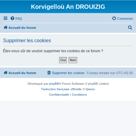
Korvigelloù An DROUIZIG
FAQ
Connexion
R
Accueil du forum
e
Supprimer les cookies
c
h
Êtes-vous sûr de vouloir supprimer les cookies de ce forum ?
e
r
c
Accueil du forum
Supprimer les cookies
Fuseau horaire sur
UTC+01:00
h
Développé par
phpBB
® Forum Software © phpBB Limited
e
Traduction française officielle
©
Qiaeru
r
Confidentialité
|
Conditions