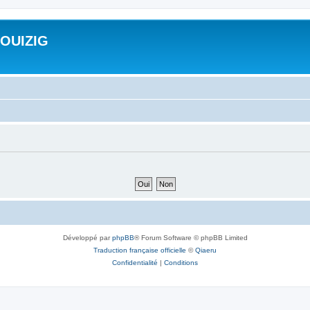
ROUIZIG
Développé par
phpBB
® Forum Software © phpBB Limited
Traduction française officielle
©
Qiaeru
Confidentialité
|
Conditions