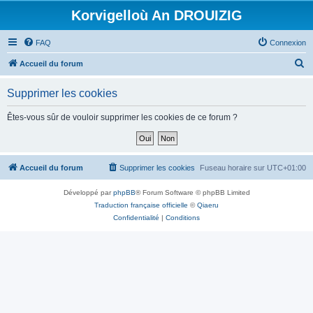
Korvigelloù An DROUIZIG
FAQ
Connexion
R
Accueil du forum
e
Supprimer les cookies
c
h
Êtes-vous sûr de vouloir supprimer les cookies de ce forum ?
e
r
c
Accueil du forum
Supprimer les cookies
Fuseau horaire sur
UTC+01:00
h
Développé par
phpBB
® Forum Software © phpBB Limited
e
Traduction française officielle
©
Qiaeru
r
Confidentialité
|
Conditions