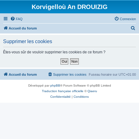
Korvigelloù An DROUIZIG
FAQ
Connexion
R
Accueil du forum
e
Supprimer les cookies
c
h
Êtes-vous sûr de vouloir supprimer les cookies de ce forum ?
e
r
c
Accueil du forum
Supprimer les cookies
Fuseau horaire sur
UTC+01:00
h
Développé par
phpBB
® Forum Software © phpBB Limited
e
Traduction française officielle
©
Qiaeru
r
Confidentialité
|
Conditions