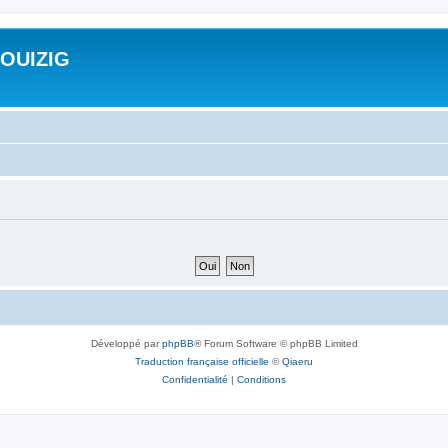
ROUIZIG
Développé par
phpBB
® Forum Software © phpBB Limited
Traduction française officielle
©
Qiaeru
Confidentialité
|
Conditions