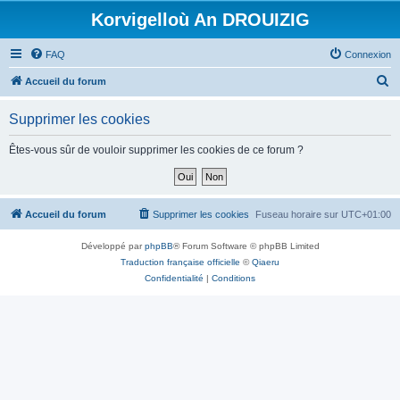
Korvigelloù An DROUIZIG
FAQ
Connexion
R
Accueil du forum
e
Supprimer les cookies
c
h
Êtes-vous sûr de vouloir supprimer les cookies de ce forum ?
e
r
c
Accueil du forum
Supprimer les cookies
Fuseau horaire sur
UTC+01:00
h
Développé par
phpBB
® Forum Software © phpBB Limited
e
Traduction française officielle
©
Qiaeru
r
Confidentialité
|
Conditions