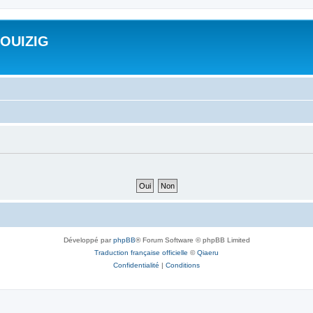
ROUIZIG
Développé par
phpBB
® Forum Software © phpBB Limited
Traduction française officielle
©
Qiaeru
Confidentialité
|
Conditions