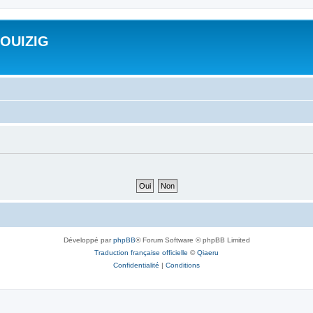
ROUIZIG
Développé par
phpBB
® Forum Software © phpBB Limited
Traduction française officielle
©
Qiaeru
Confidentialité
|
Conditions