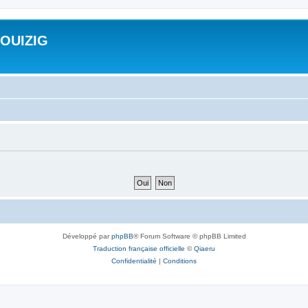
ROUIZIG
Développé par
phpBB
® Forum Software © phpBB Limited
Traduction française officielle
©
Qiaeru
Confidentialité
|
Conditions