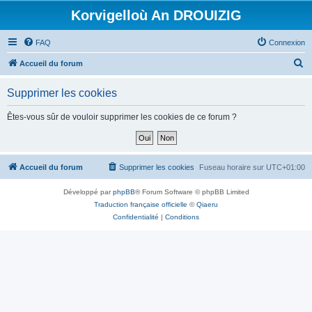
Korvigelloù An DROUIZIG
FAQ
Connexion
R
Accueil du forum
e
Supprimer les cookies
c
h
Êtes-vous sûr de vouloir supprimer les cookies de ce forum ?
e
r
c
Accueil du forum
Supprimer les cookies
Fuseau horaire sur
UTC+01:00
h
Développé par
phpBB
® Forum Software © phpBB Limited
e
Traduction française officielle
©
Qiaeru
r
Confidentialité
|
Conditions