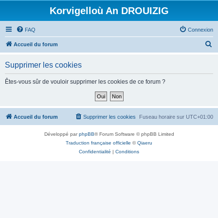
Korvigelloù An DROUIZIG
FAQ
Connexion
R
Accueil du forum
e
Supprimer les cookies
c
h
Êtes-vous sûr de vouloir supprimer les cookies de ce forum ?
e
r
c
Accueil du forum
Supprimer les cookies
Fuseau horaire sur
UTC+01:00
h
Développé par
phpBB
® Forum Software © phpBB Limited
e
Traduction française officielle
©
Qiaeru
r
Confidentialité
|
Conditions