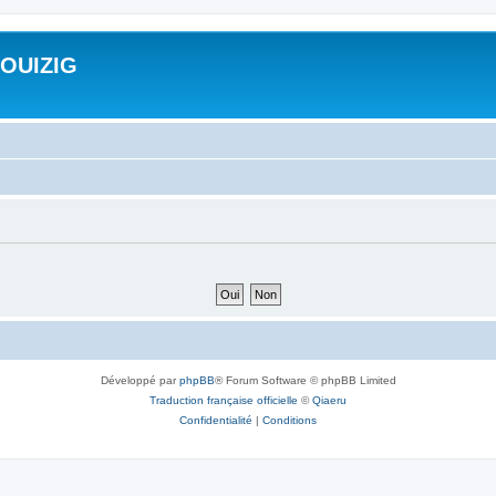
ROUIZIG
Développé par
phpBB
® Forum Software © phpBB Limited
Traduction française officielle
©
Qiaeru
Confidentialité
|
Conditions