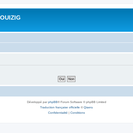
ROUIZIG
Développé par
phpBB
® Forum Software © phpBB Limited
Traduction française officielle
©
Qiaeru
Confidentialité
|
Conditions