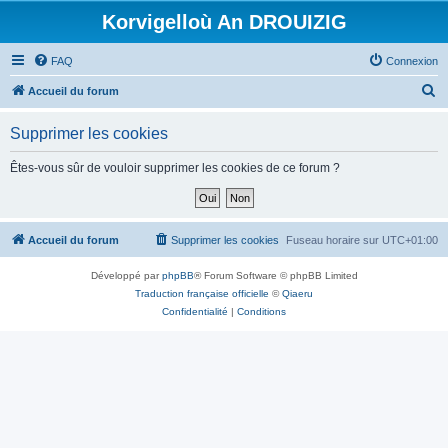
Korvigelloù An DROUIZIG
FAQ
Connexion
R
Accueil du forum
e
Supprimer les cookies
c
h
Êtes-vous sûr de vouloir supprimer les cookies de ce forum ?
e
r
c
Accueil du forum
Supprimer les cookies
Fuseau horaire sur
UTC+01:00
h
Développé par
phpBB
® Forum Software © phpBB Limited
e
Traduction française officielle
©
Qiaeru
r
Confidentialité
|
Conditions