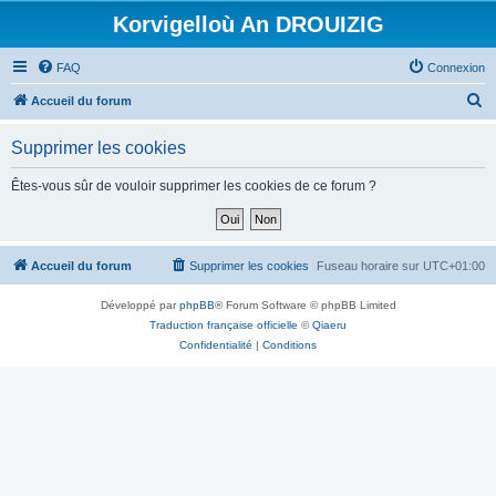
Korvigelloù An DROUIZIG
FAQ
Connexion
R
Accueil du forum
e
Supprimer les cookies
c
h
Êtes-vous sûr de vouloir supprimer les cookies de ce forum ?
e
r
c
Accueil du forum
Supprimer les cookies
Fuseau horaire sur
UTC+01:00
h
Développé par
phpBB
® Forum Software © phpBB Limited
e
Traduction française officielle
©
Qiaeru
r
Confidentialité
|
Conditions