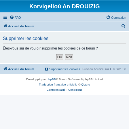
Korvigelloù An DROUIZIG
FAQ
Connexion
R
Accueil du forum
e
Supprimer les cookies
c
h
Êtes-vous sûr de vouloir supprimer les cookies de ce forum ?
e
r
c
Accueil du forum
Supprimer les cookies
Fuseau horaire sur
UTC+01:00
h
Développé par
phpBB
® Forum Software © phpBB Limited
e
Traduction française officielle
©
Qiaeru
r
Confidentialité
|
Conditions