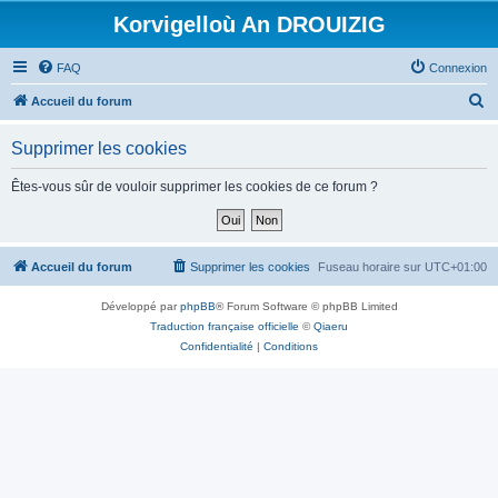
Korvigelloù An DROUIZIG
FAQ
Connexion
R
Accueil du forum
e
Supprimer les cookies
c
h
Êtes-vous sûr de vouloir supprimer les cookies de ce forum ?
e
r
c
Accueil du forum
Supprimer les cookies
Fuseau horaire sur
UTC+01:00
h
Développé par
phpBB
® Forum Software © phpBB Limited
e
Traduction française officielle
©
Qiaeru
r
Confidentialité
|
Conditions