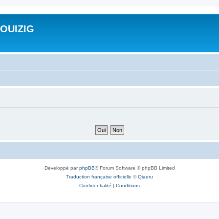
ROUIZIG
Développé par
phpBB
® Forum Software © phpBB Limited
Traduction française officielle
©
Qiaeru
Confidentialité
|
Conditions