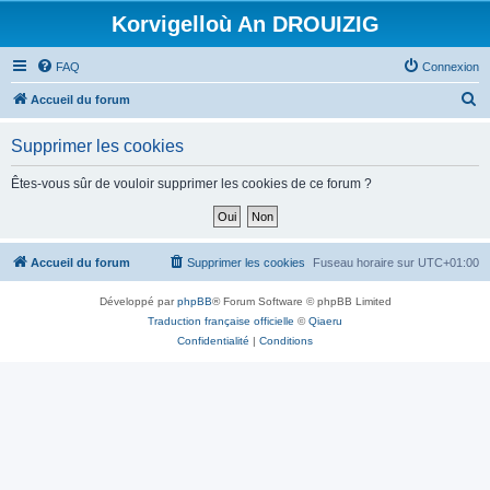
Korvigelloù An DROUIZIG
FAQ
Connexion
R
Accueil du forum
e
Supprimer les cookies
c
h
Êtes-vous sûr de vouloir supprimer les cookies de ce forum ?
e
r
c
Accueil du forum
Supprimer les cookies
Fuseau horaire sur
UTC+01:00
h
Développé par
phpBB
® Forum Software © phpBB Limited
e
Traduction française officielle
©
Qiaeru
r
Confidentialité
|
Conditions