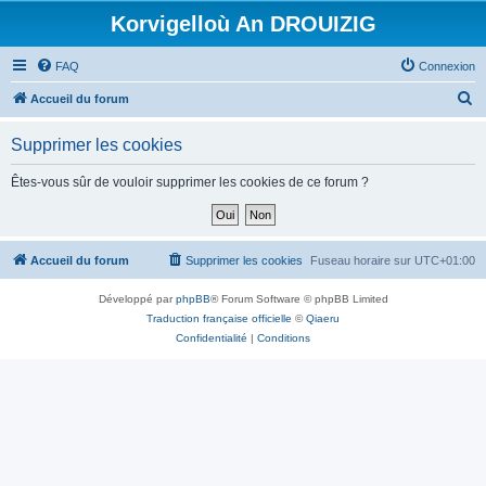
Korvigelloù An DROUIZIG
FAQ
Connexion
R
Accueil du forum
e
Supprimer les cookies
c
h
Êtes-vous sûr de vouloir supprimer les cookies de ce forum ?
e
r
c
Accueil du forum
Supprimer les cookies
Fuseau horaire sur
UTC+01:00
h
Développé par
phpBB
® Forum Software © phpBB Limited
e
Traduction française officielle
©
Qiaeru
r
Confidentialité
|
Conditions