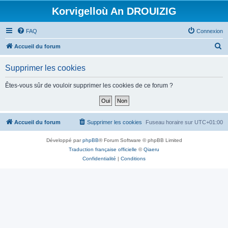
Korvigelloù An DROUIZIG
FAQ
Connexion
R
Accueil du forum
e
Supprimer les cookies
c
h
Êtes-vous sûr de vouloir supprimer les cookies de ce forum ?
e
r
c
Accueil du forum
Supprimer les cookies
Fuseau horaire sur
UTC+01:00
h
Développé par
phpBB
® Forum Software © phpBB Limited
e
Traduction française officielle
©
Qiaeru
r
Confidentialité
|
Conditions