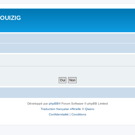
ROUIZIG
Développé par
phpBB
® Forum Software © phpBB Limited
Traduction française officielle
©
Qiaeru
Confidentialité
|
Conditions