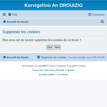
Korvigelloù An DROUIZIG
FAQ
Connexion
R
Accueil du forum
e
Supprimer les cookies
c
h
Êtes-vous sûr de vouloir supprimer les cookies de ce forum ?
e
r
c
Accueil du forum
Supprimer les cookies
Fuseau horaire sur
UTC+01:00
h
Développé par
phpBB
® Forum Software © phpBB Limited
e
Traduction française officielle
©
Qiaeru
r
Confidentialité
|
Conditions