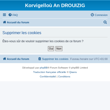
Korvigelloù An DROUIZIG
FAQ
Connexion
R
Accueil du forum
e
Supprimer les cookies
c
h
Êtes-vous sûr de vouloir supprimer les cookies de ce forum ?
e
r
c
Accueil du forum
Supprimer les cookies
Fuseau horaire sur
UTC+01:00
h
Développé par
phpBB
® Forum Software © phpBB Limited
e
Traduction française officielle
©
Qiaeru
r
Confidentialité
|
Conditions