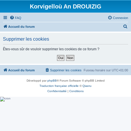
Korvigelloù An DROUIZIG
FAQ
Connexion
R
Accueil du forum
e
Supprimer les cookies
c
h
Êtes-vous sûr de vouloir supprimer les cookies de ce forum ?
e
r
c
Accueil du forum
Supprimer les cookies
Fuseau horaire sur
UTC+01:00
h
Développé par
phpBB
® Forum Software © phpBB Limited
e
Traduction française officielle
©
Qiaeru
r
Confidentialité
|
Conditions