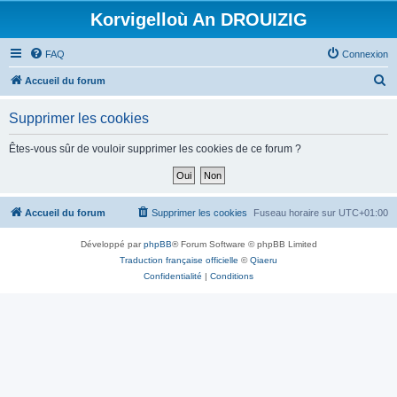
Korvigelloù An DROUIZIG
FAQ
Connexion
R
Accueil du forum
e
Supprimer les cookies
c
h
Êtes-vous sûr de vouloir supprimer les cookies de ce forum ?
e
r
c
Accueil du forum
Supprimer les cookies
Fuseau horaire sur
UTC+01:00
h
Développé par
phpBB
® Forum Software © phpBB Limited
e
Traduction française officielle
©
Qiaeru
r
Confidentialité
|
Conditions