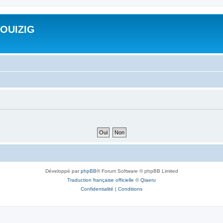
ROUIZIG
Développé par
phpBB
® Forum Software © phpBB Limited
Traduction française officielle
©
Qiaeru
Confidentialité
|
Conditions