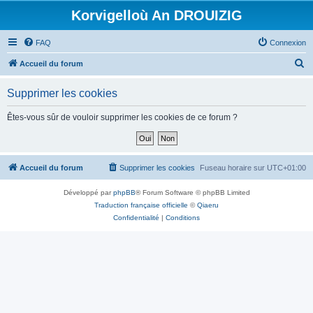
Korvigelloù An DROUIZIG
FAQ
Connexion
R
Accueil du forum
e
Supprimer les cookies
c
h
Êtes-vous sûr de vouloir supprimer les cookies de ce forum ?
e
r
c
Accueil du forum
Supprimer les cookies
Fuseau horaire sur
UTC+01:00
h
Développé par
phpBB
® Forum Software © phpBB Limited
e
Traduction française officielle
©
Qiaeru
r
Confidentialité
|
Conditions