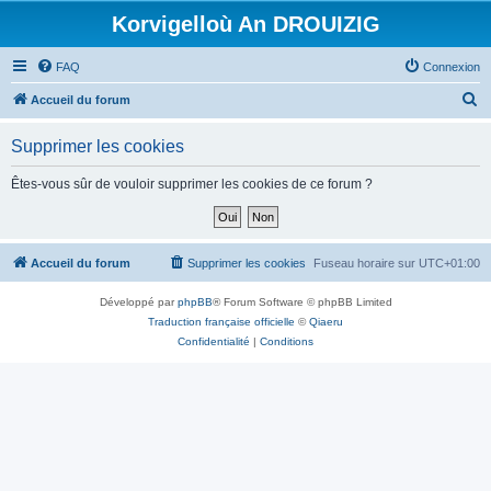
Korvigelloù An DROUIZIG
FAQ
Connexion
R
Accueil du forum
e
Supprimer les cookies
c
h
Êtes-vous sûr de vouloir supprimer les cookies de ce forum ?
e
r
c
Accueil du forum
Supprimer les cookies
Fuseau horaire sur
UTC+01:00
h
Développé par
phpBB
® Forum Software © phpBB Limited
e
Traduction française officielle
©
Qiaeru
r
Confidentialité
|
Conditions