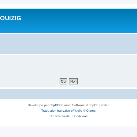
ROUIZIG
Développé par
phpBB
® Forum Software © phpBB Limited
Traduction française officielle
©
Qiaeru
Confidentialité
|
Conditions