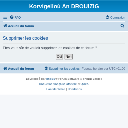
Korvigelloù An DROUIZIG
FAQ
Connexion
R
Accueil du forum
e
Supprimer les cookies
c
h
Êtes-vous sûr de vouloir supprimer les cookies de ce forum ?
e
r
c
Accueil du forum
Supprimer les cookies
Fuseau horaire sur
UTC+01:00
h
Développé par
phpBB
® Forum Software © phpBB Limited
e
Traduction française officielle
©
Qiaeru
r
Confidentialité
|
Conditions