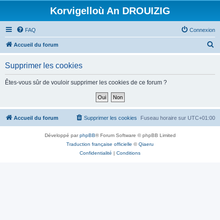
Korvigelloù An DROUIZIG
FAQ
Connexion
R
Accueil du forum
e
Supprimer les cookies
c
h
Êtes-vous sûr de vouloir supprimer les cookies de ce forum ?
e
r
c
Accueil du forum
Supprimer les cookies
Fuseau horaire sur
UTC+01:00
h
Développé par
phpBB
® Forum Software © phpBB Limited
e
Traduction française officielle
©
Qiaeru
r
Confidentialité
|
Conditions