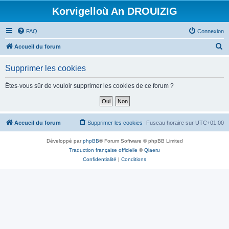
Korvigelloù An DROUIZIG
FAQ
Connexion
R
Accueil du forum
e
Supprimer les cookies
c
h
Êtes-vous sûr de vouloir supprimer les cookies de ce forum ?
e
r
c
Accueil du forum
Supprimer les cookies
Fuseau horaire sur
UTC+01:00
h
Développé par
phpBB
® Forum Software © phpBB Limited
e
Traduction française officielle
©
Qiaeru
r
Confidentialité
|
Conditions