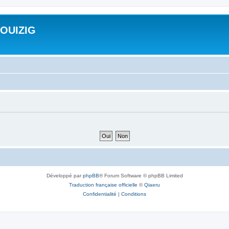
ROUIZIG
Développé par
phpBB
® Forum Software © phpBB Limited
Traduction française officielle
©
Qiaeru
Confidentialité
|
Conditions