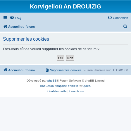
Korvigelloù An DROUIZIG
FAQ
Connexion
R
Accueil du forum
e
Supprimer les cookies
c
h
Êtes-vous sûr de vouloir supprimer les cookies de ce forum ?
e
r
c
Accueil du forum
Supprimer les cookies
Fuseau horaire sur
UTC+01:00
h
Développé par
phpBB
® Forum Software © phpBB Limited
e
Traduction française officielle
©
Qiaeru
r
Confidentialité
|
Conditions