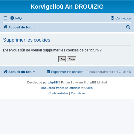
Korvigelloù An DROUIZIG
FAQ
Connexion
R
Accueil du forum
e
Supprimer les cookies
c
h
Êtes-vous sûr de vouloir supprimer les cookies de ce forum ?
e
r
c
Accueil du forum
Supprimer les cookies
Fuseau horaire sur
UTC+01:00
h
Développé par
phpBB
® Forum Software © phpBB Limited
e
Traduction française officielle
©
Qiaeru
r
Confidentialité
|
Conditions