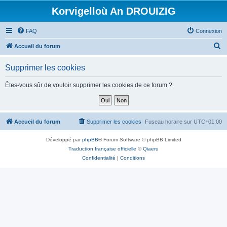
Korvigelloù An DROUIZIG
FAQ
Connexion
R
Accueil du forum
e
Supprimer les cookies
c
h
Êtes-vous sûr de vouloir supprimer les cookies de ce forum ?
e
r
c
Accueil du forum
Supprimer les cookies
Fuseau horaire sur
UTC+01:00
h
Développé par
phpBB
® Forum Software © phpBB Limited
e
Traduction française officielle
©
Qiaeru
r
Confidentialité
|
Conditions