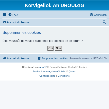
Korvigelloù An DROUIZIG
FAQ
Connexion
R
Accueil du forum
e
Supprimer les cookies
c
h
Êtes-vous sûr de vouloir supprimer les cookies de ce forum ?
e
r
c
Accueil du forum
Supprimer les cookies
Fuseau horaire sur
UTC+01:00
h
Développé par
phpBB
® Forum Software © phpBB Limited
e
Traduction française officielle
©
Qiaeru
r
Confidentialité
|
Conditions