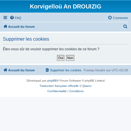
Korvigelloù An DROUIZIG
FAQ
Connexion
R
Accueil du forum
e
Supprimer les cookies
c
h
Êtes-vous sûr de vouloir supprimer les cookies de ce forum ?
e
r
c
Accueil du forum
Supprimer les cookies
Fuseau horaire sur
UTC+01:00
h
Développé par
phpBB
® Forum Software © phpBB Limited
e
Traduction française officielle
©
Qiaeru
r
Confidentialité
|
Conditions