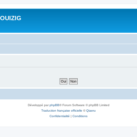
ROUIZIG
Développé par
phpBB
® Forum Software © phpBB Limited
Traduction française officielle
©
Qiaeru
Confidentialité
|
Conditions