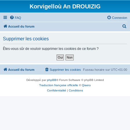
Korvigelloù An DROUIZIG
FAQ
Connexion
R
Accueil du forum
e
Supprimer les cookies
c
h
Êtes-vous sûr de vouloir supprimer les cookies de ce forum ?
e
r
c
Accueil du forum
Supprimer les cookies
Fuseau horaire sur
UTC+01:00
h
Développé par
phpBB
® Forum Software © phpBB Limited
e
Traduction française officielle
©
Qiaeru
r
Confidentialité
|
Conditions