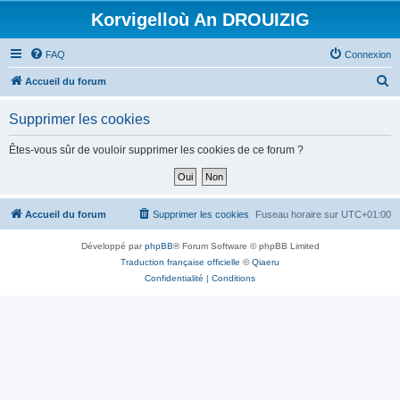
Korvigelloù An DROUIZIG
FAQ
Connexion
R
Accueil du forum
e
Supprimer les cookies
c
h
Êtes-vous sûr de vouloir supprimer les cookies de ce forum ?
e
r
c
Accueil du forum
Supprimer les cookies
Fuseau horaire sur
UTC+01:00
h
Développé par
phpBB
® Forum Software © phpBB Limited
e
Traduction française officielle
©
Qiaeru
r
Confidentialité
|
Conditions