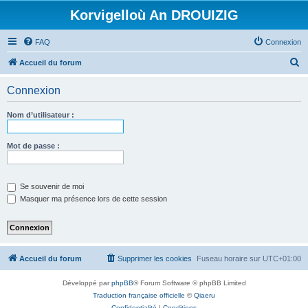
Korvigelloù An DROUIZIG
FAQ
Connexion
R
Accueil du forum
e
Connexion
c
h
Nom d’utilisateur :
e
r
Mot de passe :
c
h
Se souvenir de moi
e
Masquer ma présence lors de cette session
r
Accueil du forum
Supprimer les cookies
Fuseau horaire sur
UTC+01:00
Développé par
phpBB
® Forum Software © phpBB Limited
Traduction française officielle
©
Qiaeru
Confidentialité
|
Conditions