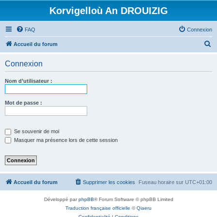
Korvigelloù An DROUIZIG
FAQ
Connexion
R
Accueil du forum
e
Connexion
c
h
Nom d’utilisateur :
e
r
Mot de passe :
c
h
Se souvenir de moi
e
Masquer ma présence lors de cette session
r
Accueil du forum
Supprimer les cookies
Fuseau horaire sur
UTC+01:00
Développé par
phpBB
® Forum Software © phpBB Limited
Traduction française officielle
©
Qiaeru
Confidentialité
|
Conditions