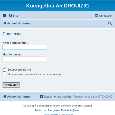
Korvigelloù An DROUIZIG
FAQ
Connexion
R
Accueil du forum
e
Connexion
c
h
Nom d’utilisateur :
e
r
Mot de passe :
c
h
Se souvenir de moi
e
Masquer ma présence lors de cette session
r
Accueil du forum
Supprimer les cookies
Fuseau horaire sur
UTC+01:00
Développé par
phpBB
® Forum Software © phpBB Limited
Traduction française officielle
©
Qiaeru
Confidentialité
|
Conditions