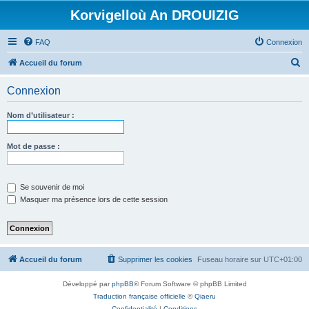
Korvigelloù An DROUIZIG
FAQ
Connexion
R
Accueil du forum
e
Connexion
c
h
Nom d’utilisateur :
e
r
Mot de passe :
c
h
Se souvenir de moi
e
Masquer ma présence lors de cette session
r
Accueil du forum
Supprimer les cookies
Fuseau horaire sur
UTC+01:00
Développé par
phpBB
® Forum Software © phpBB Limited
Traduction française officielle
©
Qiaeru
Confidentialité
|
Conditions